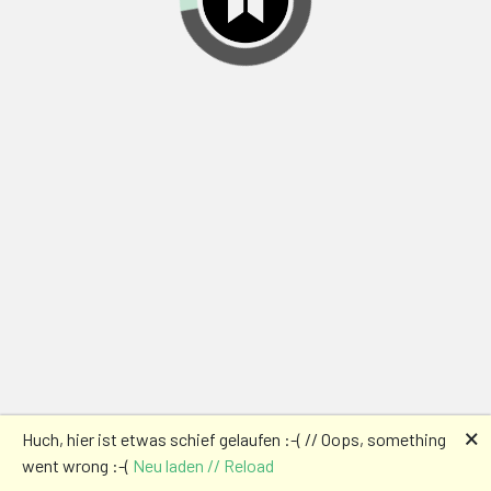
🗙
Huch, hier ist etwas schief gelaufen :-( // Oops, something
went wrong :-(
Neu laden // Reload