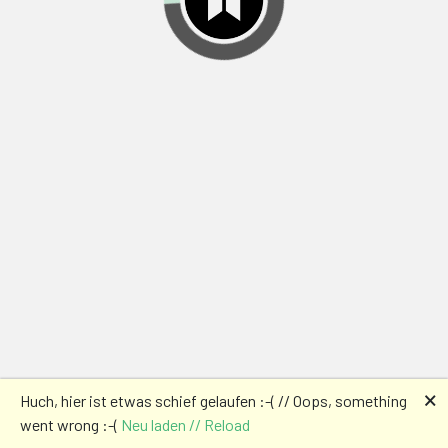
🗙
Huch, hier ist etwas schief gelaufen :-( // Oops, something
went wrong :-(
Neu laden // Reload