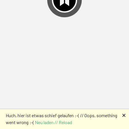
🗙
Huch, hier ist etwas schief gelaufen :-( // Oops, something
went wrong :-(
Neu laden // Reload