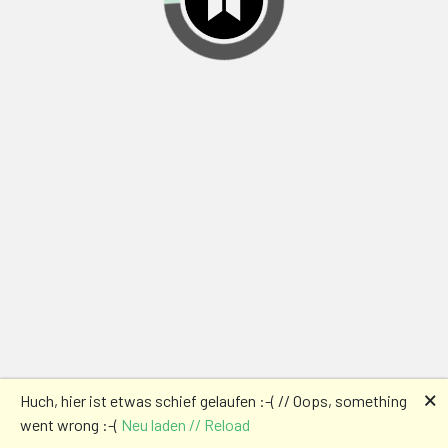
🗙
Huch, hier ist etwas schief gelaufen :-( // Oops, something
went wrong :-(
Neu laden // Reload