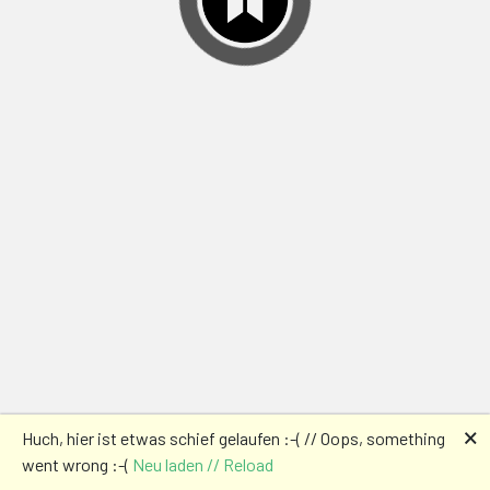
🗙
Huch, hier ist etwas schief gelaufen :-( // Oops, something
went wrong :-(
Neu laden // Reload