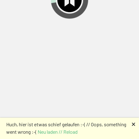
🗙
Huch, hier ist etwas schief gelaufen :-( // Oops, something
went wrong :-(
Neu laden // Reload