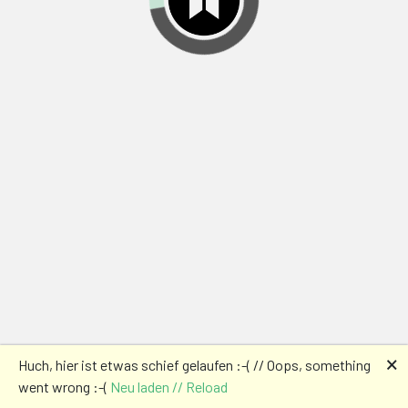
🗙
Huch, hier ist etwas schief gelaufen :-( // Oops, something
went wrong :-(
Neu laden // Reload