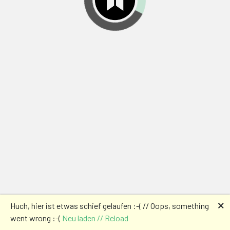
🗙
Huch, hier ist etwas schief gelaufen :-( // Oops, something
went wrong :-(
Neu laden // Reload