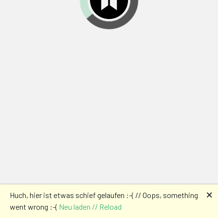
🗙
Huch, hier ist etwas schief gelaufen :-( // Oops, something
went wrong :-(
Neu laden // Reload