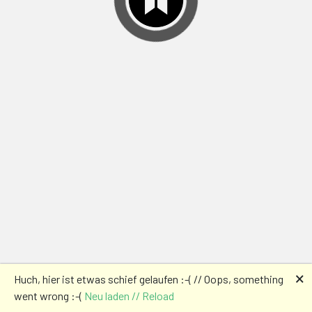
🗙
Huch, hier ist etwas schief gelaufen :-( // Oops, something
went wrong :-(
Neu laden // Reload