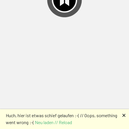
🗙
Huch, hier ist etwas schief gelaufen :-( // Oops, something
went wrong :-(
Neu laden // Reload