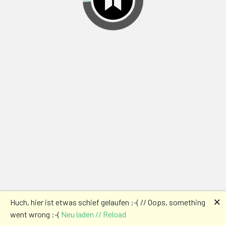
🗙
Huch, hier ist etwas schief gelaufen :-( // Oops, something
went wrong :-(
Neu laden // Reload