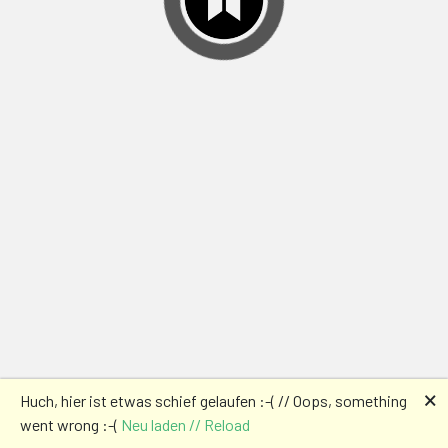
🗙
Huch, hier ist etwas schief gelaufen :-( // Oops, something
went wrong :-(
Neu laden // Reload