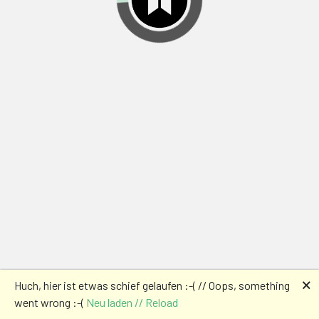
🗙
Huch, hier ist etwas schief gelaufen :-( // Oops, something
went wrong :-(
Neu laden // Reload