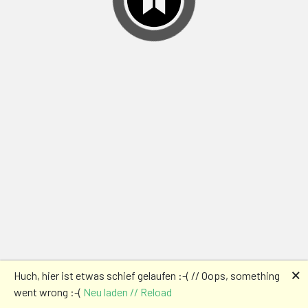
🗙
Huch, hier ist etwas schief gelaufen :-( // Oops, something
went wrong :-(
Neu laden // Reload