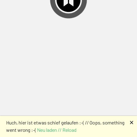
🗙
Huch, hier ist etwas schief gelaufen :-( // Oops, something
went wrong :-(
Neu laden // Reload