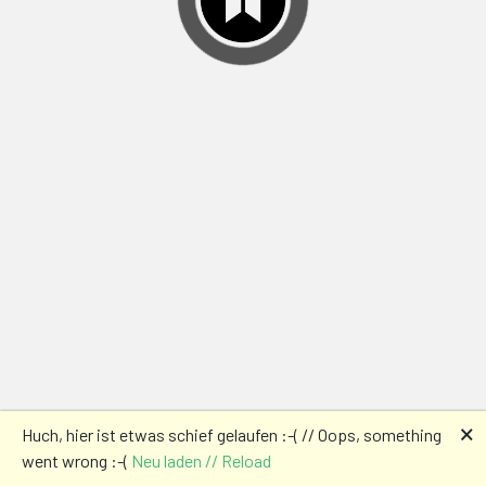
🗙
Huch, hier ist etwas schief gelaufen :-( // Oops, something
went wrong :-(
Neu laden // Reload