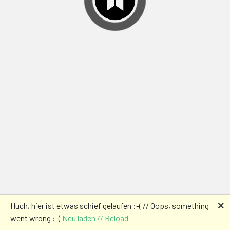
🗙
Huch, hier ist etwas schief gelaufen :-( // Oops, something
went wrong :-(
Neu laden // Reload