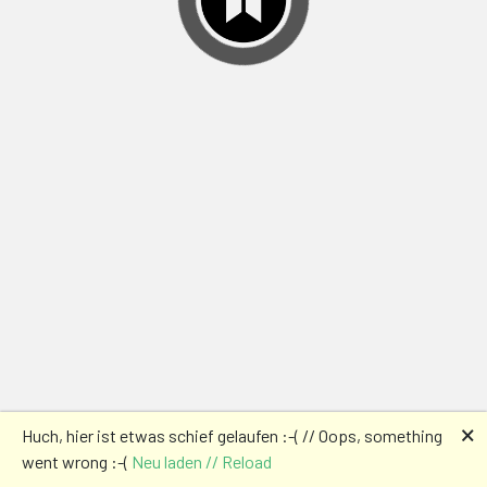
🗙
Huch, hier ist etwas schief gelaufen :-( // Oops, something
went wrong :-(
Neu laden // Reload