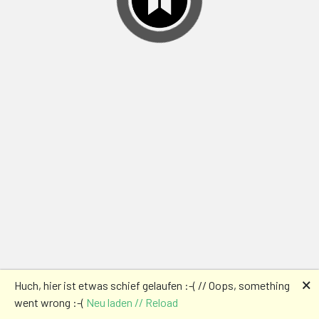
🗙
Huch, hier ist etwas schief gelaufen :-( // Oops, something
went wrong :-(
Neu laden // Reload