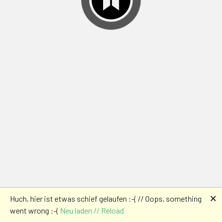
🗙
Huch, hier ist etwas schief gelaufen :-( // Oops, something
went wrong :-(
Neu laden // Reload