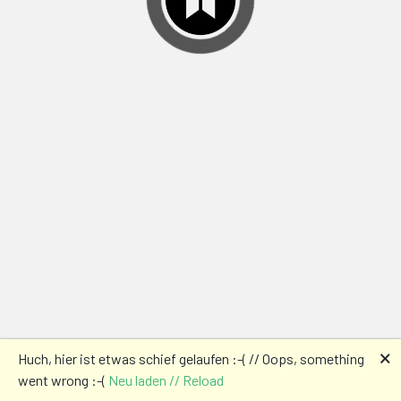
🗙
Huch, hier ist etwas schief gelaufen :-( // Oops, something
went wrong :-(
Neu laden // Reload