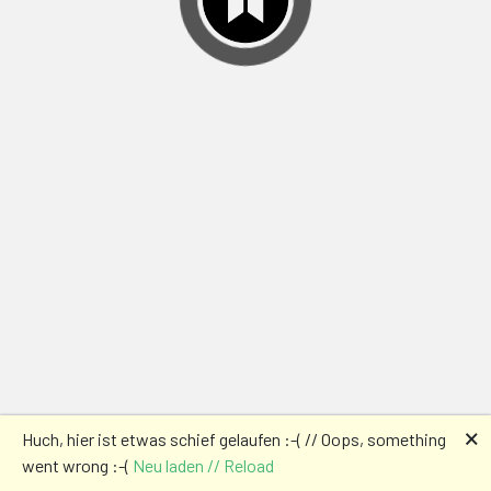
🗙
Huch, hier ist etwas schief gelaufen :-( // Oops, something
went wrong :-(
Neu laden // Reload