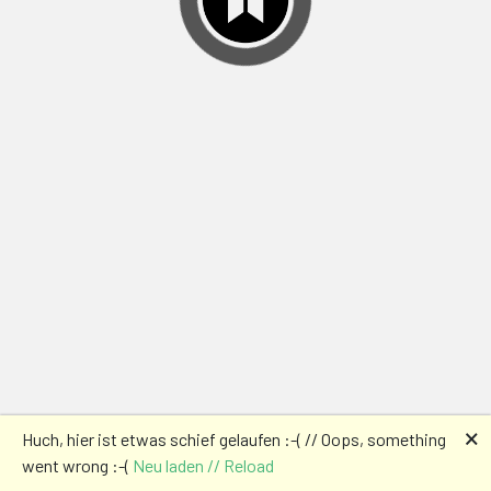
🗙
Huch, hier ist etwas schief gelaufen :-( // Oops, something
went wrong :-(
Neu laden // Reload