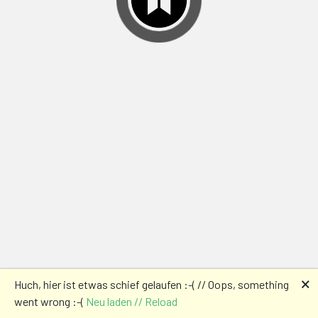
🗙
Huch, hier ist etwas schief gelaufen :-( // Oops, something
went wrong :-(
Neu laden // Reload