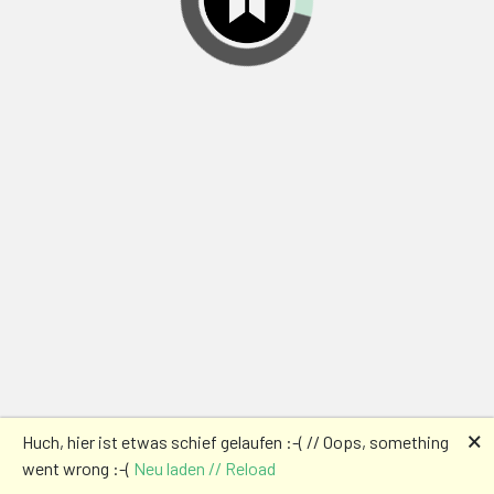
🗙
Huch, hier ist etwas schief gelaufen :-( // Oops, something
went wrong :-(
Neu laden // Reload