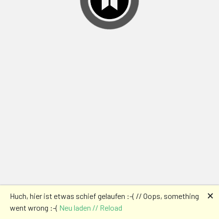
🗙
Huch, hier ist etwas schief gelaufen :-( // Oops, something
went wrong :-(
Neu laden // Reload