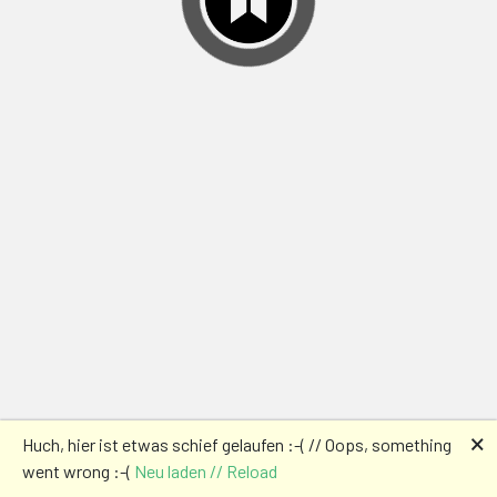
🗙
Huch, hier ist etwas schief gelaufen :-( // Oops, something
went wrong :-(
Neu laden // Reload