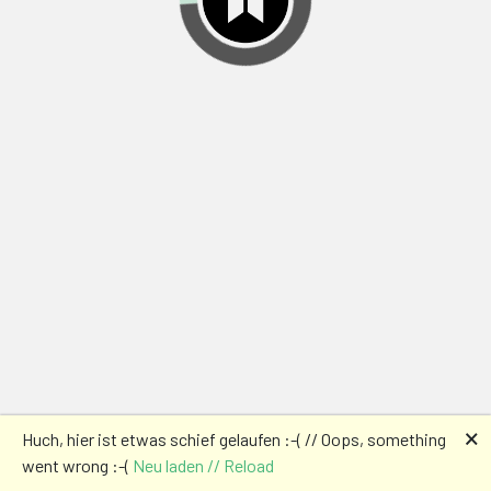
🗙
Huch, hier ist etwas schief gelaufen :-( // Oops, something
went wrong :-(
Neu laden // Reload