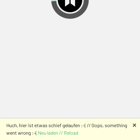
🗙
Huch, hier ist etwas schief gelaufen :-( // Oops, something
went wrong :-(
Neu laden // Reload