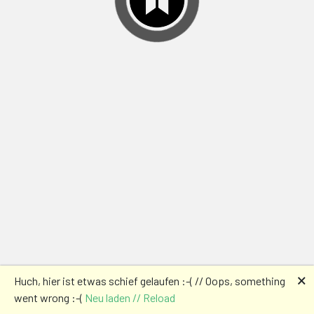
🗙
Huch, hier ist etwas schief gelaufen :-( // Oops, something
went wrong :-(
Neu laden // Reload