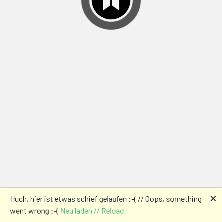
🗙
Huch, hier ist etwas schief gelaufen :-( // Oops, something
went wrong :-(
Neu laden // Reload