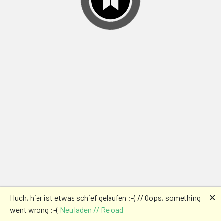
🗙
Huch, hier ist etwas schief gelaufen :-( // Oops, something
went wrong :-(
Neu laden // Reload