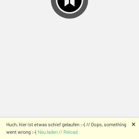
🗙
Huch, hier ist etwas schief gelaufen :-( // Oops, something
went wrong :-(
Neu laden // Reload