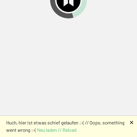
🗙
Huch, hier ist etwas schief gelaufen :-( // Oops, something
went wrong :-(
Neu laden // Reload