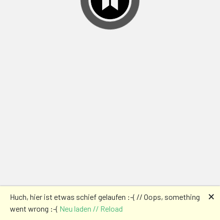
🗙
Huch, hier ist etwas schief gelaufen :-( // Oops, something
went wrong :-(
Neu laden // Reload