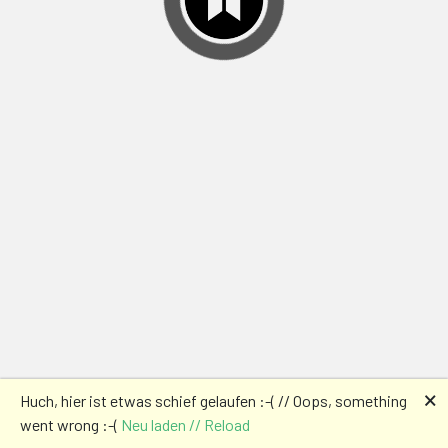
🗙
Huch, hier ist etwas schief gelaufen :-( // Oops, something
went wrong :-(
Neu laden // Reload