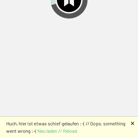
🗙
Huch, hier ist etwas schief gelaufen :-( // Oops, something
went wrong :-(
Neu laden // Reload