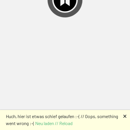
🗙
Huch, hier ist etwas schief gelaufen :-( // Oops, something
went wrong :-(
Neu laden // Reload