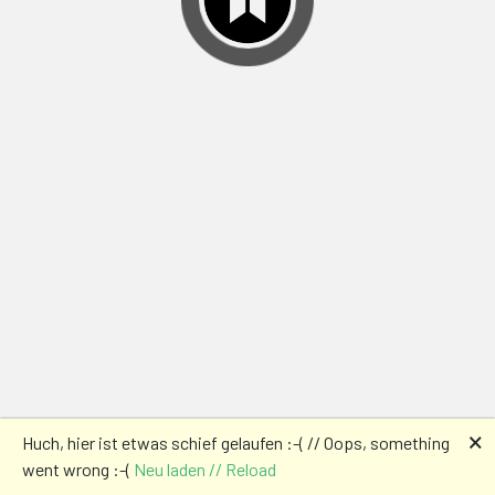
🗙
Huch, hier ist etwas schief gelaufen :-( // Oops, something
went wrong :-(
Neu laden // Reload