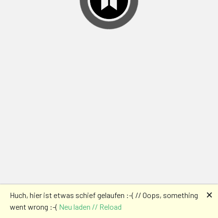
🗙
Huch, hier ist etwas schief gelaufen :-( // Oops, something
went wrong :-(
Neu laden // Reload