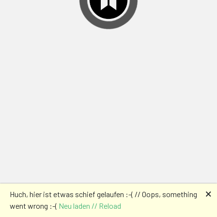
🗙
Huch, hier ist etwas schief gelaufen :-( // Oops, something
went wrong :-(
Neu laden // Reload