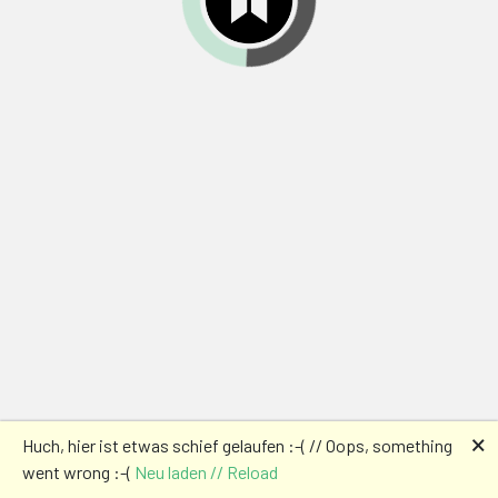
🗙
Huch, hier ist etwas schief gelaufen :-( // Oops, something
went wrong :-(
Neu laden // Reload