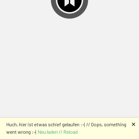
🗙
Huch, hier ist etwas schief gelaufen :-( // Oops, something
went wrong :-(
Neu laden // Reload