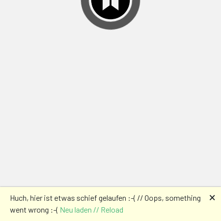
🗙
Huch, hier ist etwas schief gelaufen :-( // Oops, something
went wrong :-(
Neu laden // Reload