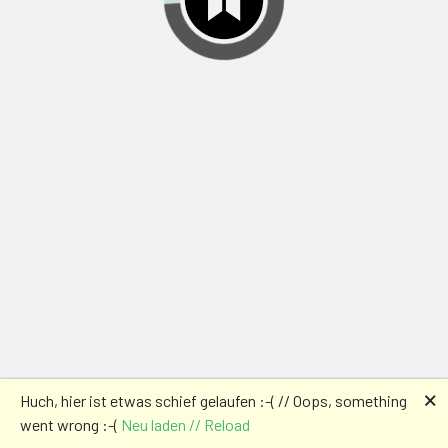
🗙
Huch, hier ist etwas schief gelaufen :-( // Oops, something
went wrong :-(
Neu laden // Reload