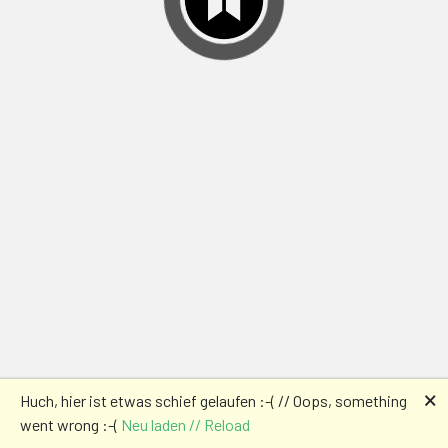
🗙
Huch, hier ist etwas schief gelaufen :-( // Oops, something
went wrong :-(
Neu laden // Reload