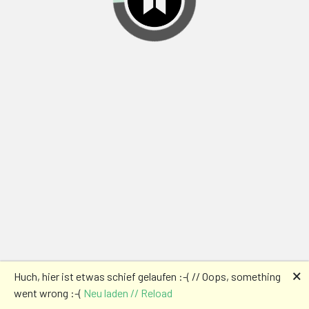
🗙
Huch, hier ist etwas schief gelaufen :-( // Oops, something
went wrong :-(
Neu laden // Reload