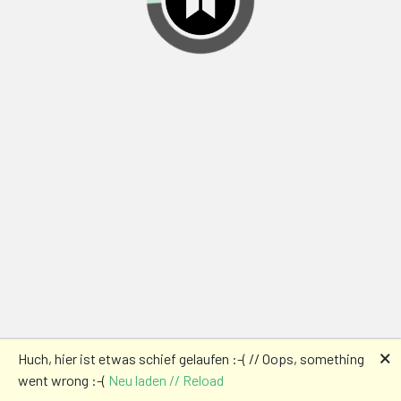
🗙
Huch, hier ist etwas schief gelaufen :-( // Oops, something
went wrong :-(
Neu laden // Reload