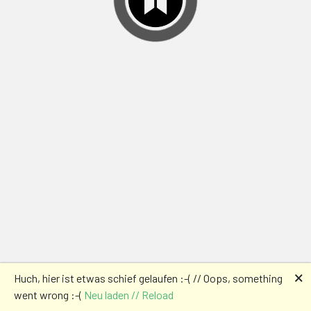
🗙
Huch, hier ist etwas schief gelaufen :-( // Oops, something
went wrong :-(
Neu laden // Reload